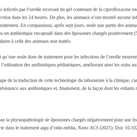
las infectés par l’oreille recevant du gel contenant de la ciprofloxacine 
fection dans les 24 heures. De plus, les animaux n’ont montré aucune i
e traitement. En comparaison, après sept jours, seule une partie des ani
ou un antibiotique encapsulé dans des liposomes chargés positivement (5
milaire à celle des animaux non traités.
 qu’une seule dose de traitement pour les infections de l’oreille moyenn
 l’utilisation des antibiotiques pédiatriques, améliorant ainsi les soins au
ape de la traduction de cette technologie du laboratoire à la clinique, car 
résistance aux antibiotiques et, finalement, de la façon dont les enfants 
sur la physiopathologie de liposomes chargés négativement pour une liv
e dans le traitement aigu d’otite-média,
Nano ACS
(2025). Doi: 10.10