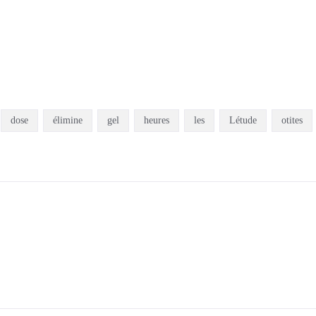
dose
élimine
gel
heures
les
Létude
otites