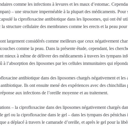
condaires comme les infections à levures et les maux d’estomac. Cependan
mpan) – une structure imperméable à la plupart des médicaments. Pour
psulé la ciprofloxacine antibiotique dans les liposomes, qui ont été util
 la structure cellulaire des membranes comme les erects et la peau pour f
sont largement considérés comme meilleurs que ceux négativement charg
ticouches comme la peau. Dans la présente étude, cependant, les cherch
t mieux à même de délivrer des médicaments à travers les tympans infec
 dû à l’absorption des liposomes par les cellules immunitaires qui répondai
floxacine antibiotique dans des liposomes chargés négativement et les a
ntibiotique. Ils ont ensuite mené des expériences avec des chinchillas 
éponse aux infections de l’oreille moyenne et au traitement.
lations – la ciprofloxacine dans des liposomes négativement chargés dans
 gel ou la ciprofloxacine dans le gel – dans les tympans des pénichas inf
ique a déplacé à travers le camarade d’oreille, et après le gel pour la lib