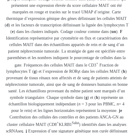
présentent une expression élevée du score cellulaire MAIT ont été
marquées en rouge et tracées sur le tracé UMAP d’origine. Carte
thermique d’expression génique des gènes définissant les cellules MAIT
(
d
) et les facteurs de transcription définissant la lignée des lymphocytes T
(
e
) dans les clusters indiqués. Codage couleur comme dans (
un
).
F
Identification représentative par cytométrie en flux et caractérisation des
cellules MAIT dans des échantillons appariés de rein et de sang d’un
patient néphrectomie tumorale. La stratégie de gate est spécifiée entre
parenthèses et les nombres indiquent le pourcentage de cellules dans la
+
gate. Fréquences des cellules MAIT dans le CD3
Fraction de
lymphocytes T (
g
) et l’expression de RORγt dans les cellules MAIT (
h
)
provenant de tissus rénaux non affectés et de sang de patients atteints de
néphrectomie tumorale, ainsi que de sang de donneurs humains en bonne
santé. Les échantillons provenant du même patient sont marqués d’un
symbole triangulaire. Chaque symbole dans (
g
) et (
h
) représente un
échantillon biologiquement indépendant (
n
= 3 pour les PBMC,
n
= 4
pour le rein) et les lignes horizontales représentent la moyenne.
je
Contribution des cellules des contrôles et des patients ANCA-GN au
+
Salut
cluster cellulaire MAIT (CD8
KLRB1
) identifiés dans les analyses
scRNAseq.
j
Expression d’une signature génétique non curée définissant