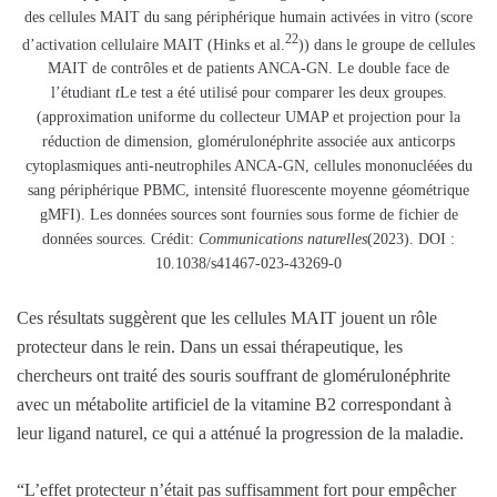
des cellules MAIT du sang périphérique humain activées in vitro (score
22
d’activation cellulaire MAIT (Hinks et al.
)) dans le groupe de cellules
MAIT de contrôles et de patients ANCA-GN. Le double face de
l’étudiant
t
Le test a été utilisé pour comparer les deux groupes.
(approximation uniforme du collecteur UMAP et projection pour la
réduction de dimension, glomérulonéphrite associée aux anticorps
cytoplasmiques anti-neutrophiles ANCA-GN, cellules mononucléées du
sang périphérique PBMC, intensité fluorescente moyenne géométrique
gMFI). Les données sources sont fournies sous forme de fichier de
données sources. Crédit:
Communications naturelles
(2023). DOI :
10.1038/s41467-023-43269-0
Ces résultats suggèrent que les cellules MAIT jouent un rôle
protecteur dans le rein. Dans un essai thérapeutique, les
chercheurs ont traité des souris souffrant de glomérulonéphrite
avec un métabolite artificiel de la vitamine B2 correspondant à
leur ligand naturel, ce qui a atténué la progression de la maladie.
“L’effet protecteur n’était pas suffisamment fort pour empêcher