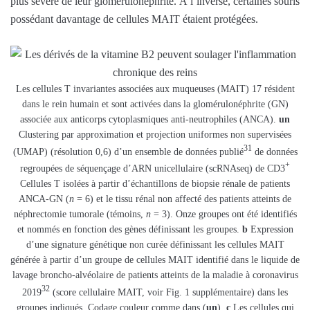
plus sévère de leur glomérulonéphrite. À l’inverse, certaines souris
possédant davantage de cellules MAIT étaient protégées.
Les cellules T invariantes associées aux muqueuses (MAIT) 17 résident
dans le rein humain et sont activées dans la glomérulonéphrite (GN)
associée aux anticorps cytoplasmiques anti-neutrophiles (ANCA).
un
Clustering par approximation et projection uniformes non supervisées
31
(UMAP) (résolution 0,6) d’un ensemble de données publié
de données
+
regroupées de séquençage d’ARN unicellulaire (scRNAseq) de CD3
Cellules T isolées à partir d’échantillons de biopsie rénale de patients
ANCA-GN (
n
= 6) et le tissu rénal non affecté des patients atteints de
néphrectomie tumorale (témoins,
n
= 3). Onze groupes ont été identifiés
et nommés en fonction des gènes définissant les groupes.
b
Expression
d’une signature génétique non curée définissant les cellules MAIT
générée à partir d’un groupe de cellules MAIT identifié dans le liquide de
lavage broncho-alvéolaire de patients atteints de la maladie à coronavirus
32
2019
(score cellulaire MAIT, voir Fig. 1 supplémentaire) dans les
groupes indiqués. Codage couleur comme dans (
un
).
c
Les cellules qui