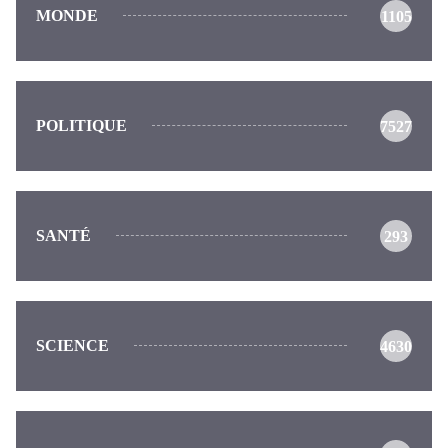
MONDE
1105
POLITIQUE
7527
SANTÉ
293
SCIENCE
4630