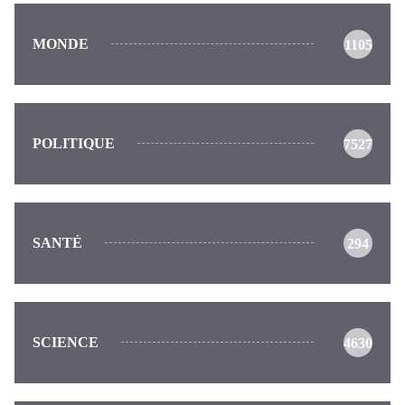
MONDE
1105
POLITIQUE
7527
SANTÉ
294
SCIENCE
4630