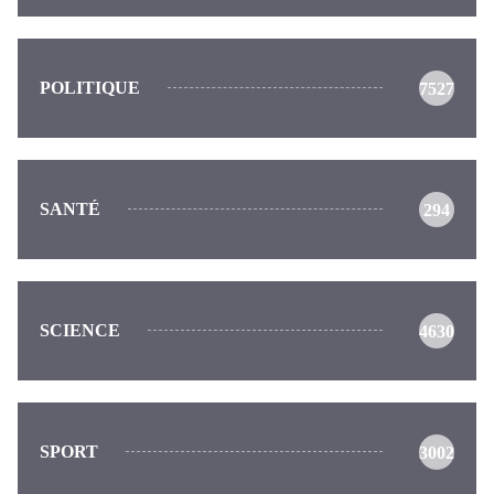
POLITIQUE
7527
SANTÉ
294
SCIENCE
4630
SPORT
3002